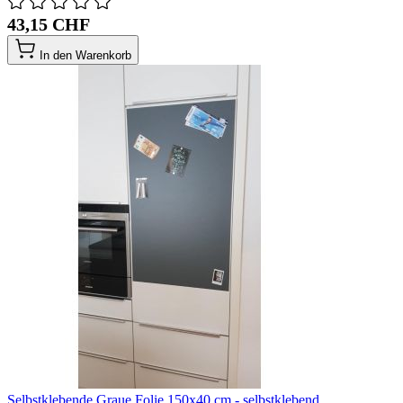
43,15 CHF
In den Warenkorb
Selbstklebende Graue Folie 150x40 cm - selbstklebend