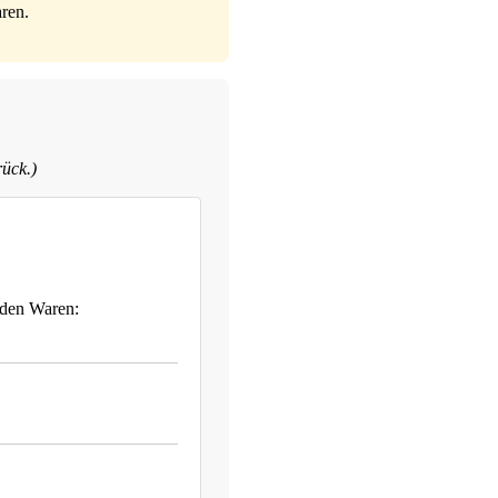
ren.
rück.)
nden Waren: