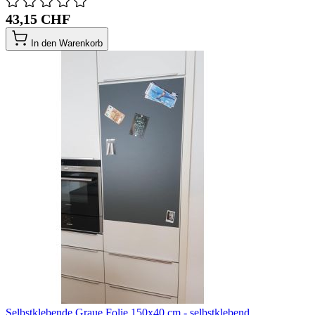
43,15 CHF
In den Warenkorb
Selbstklebende Graue Folie 150x40 cm - selbstklebend