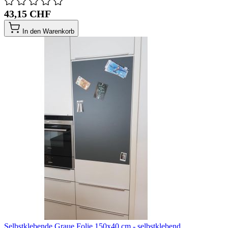
43,15 CHF
In den Warenkorb
Selbstklebende Graue Folie 150x40 cm - selbstklebend