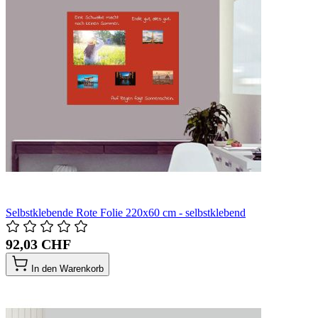
Selbstklebende Rote Folie 220x60 cm - selbstklebend
92,03 CHF
In den Warenkorb