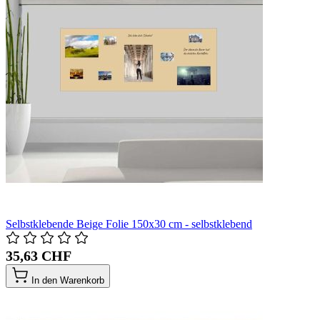
Selbstklebende Beige Folie 150x30 cm - selbstklebend
35,63 CHF
In den Warenkorb