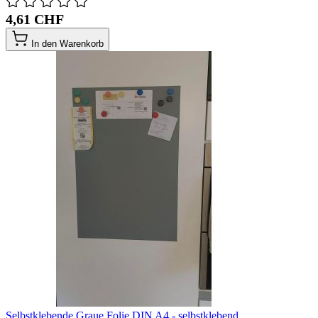
4,61 CHF
In den Warenkorb
Selbstklebende Graue Folie DIN A4 - selbstklebend