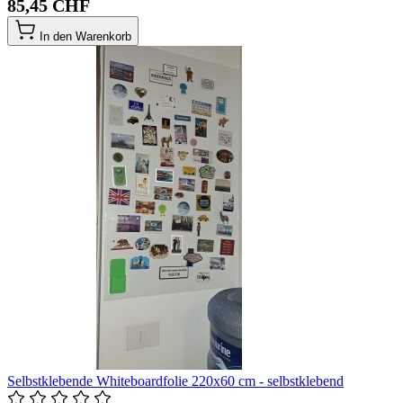
85,45 CHF
In den Warenkorb
Selbstklebende Whiteboardfolie 220x60 cm - selbstklebend