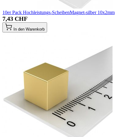
10er Pack Hochleistungs-ScheibenMagnet-silber 10x2mm
7,43 CHF
In den Warenkorb