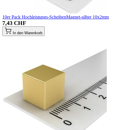
10er Pack Hochleistungs-ScheibenMagnet-silber 10x2mm
7,43 CHF
In den Warenkorb