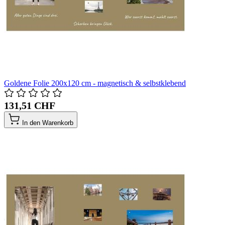
Goldene Folie 200x120 cm - magnetisch & selbstklebend
131,51 CHF
In den Warenkorb