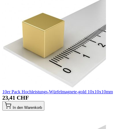
10er Pack Hochleistungs-Würfelmagnete-gold 10x10x10mm
23,41 CHF
In den Warenkorb