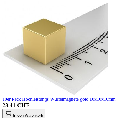
10er Pack Hochleistungs-Würfelmagnete-gold 10x10x10mm
23,41 CHF
In den Warenkorb