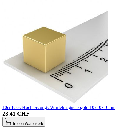
10er Pack Hochleistungs-Würfelmagnete-gold 10x10x10mm
23,41 CHF
In den Warenkorb