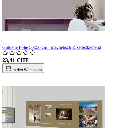
Goldene Folie 50x50 cm - magnetisch & selbstklebend
23,41 CHF
In den Warenkorb