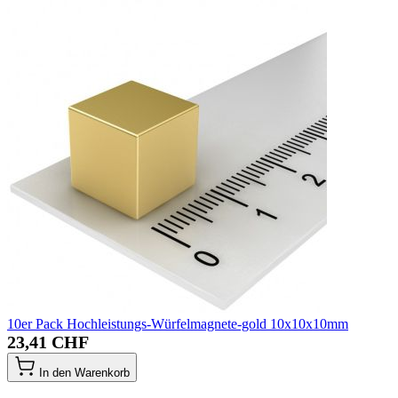
10er Pack Hochleistungs-Würfelmagnete-gold 10x10x10mm
23,41 CHF
In den Warenkorb