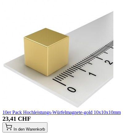
10er Pack Hochleistungs-Würfelmagnete-gold 10x10x10mm
23,41 CHF
In den Warenkorb