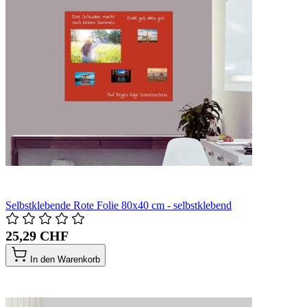
Selbstklebende Rote Folie 80x40 cm - selbstklebend
25,29 CHF
In den Warenkorb