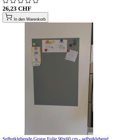
26,23 CHF
In den Warenkorb
Selbstklebende Graue Folie 90x60 cm - selbstklebend