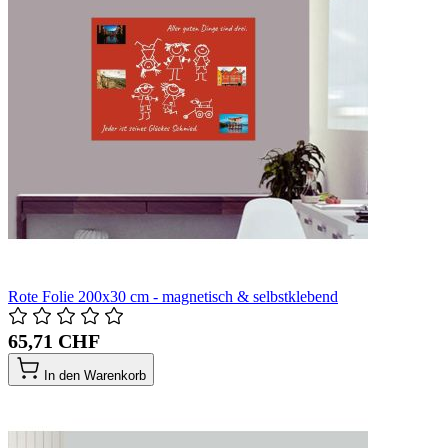
Rote Folie 200x30 cm - magnetisch & selbstklebend
65,71 CHF
In den Warenkorb