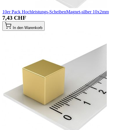
10er Pack Hochleistungs-ScheibenMagnet-silber 10x2mm
7,43 CHF
In den Warenkorb