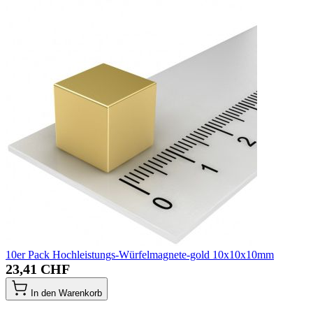
10er Pack Hochleistungs-Würfelmagnete-gold 10x10x10mm
23,41 CHF
In den Warenkorb