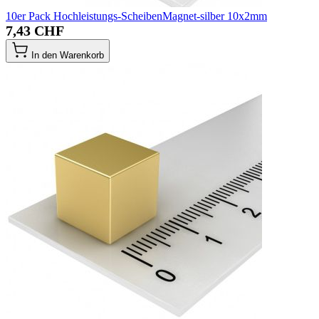
10er Pack Hochleistungs-ScheibenMagnet-silber 10x2mm
7,43 CHF
In den Warenkorb