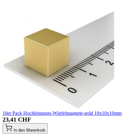
10er Pack Hochleistungs-Würfelmagnete-gold 10x10x10mm
23,41 CHF
In den Warenkorb