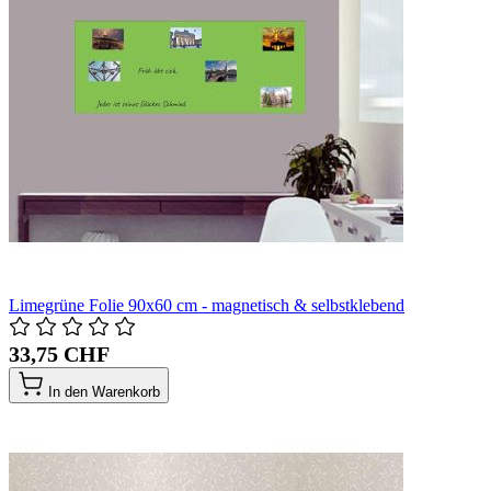
Limegrüne Folie 90x60 cm - magnetisch & selbstklebend
33,75 CHF
In den Warenkorb