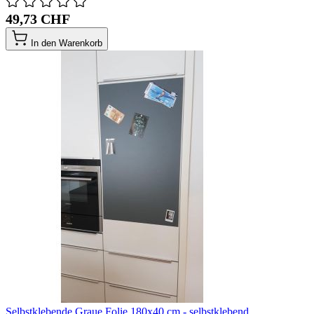
49,73 CHF
In den Warenkorb
Selbstklebende Graue Folie 180x40 cm - selbstklebend