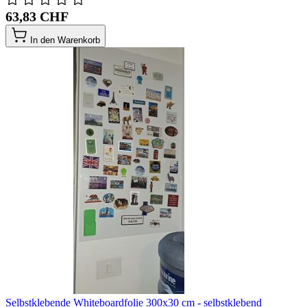
63,83 CHF
In den Warenkorb
Selbstklebende Whiteboardfolie 300x30 cm - selbstklebend