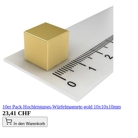
10er Pack Hochleistungs-Würfelmagnete-gold 10x10x10mm
23,41 CHF
In den Warenkorb